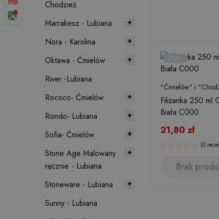
Chodzież
Marrakesz - Lubiana
Nora - Karolina
BRAK
Oktawa - Ćmielów
River -Lubiana
"Ćmielów" i "Chodz
Rococo- Ćmielów
Filiżanka 250 ml
Biała C000
Rondo- Lubiana
21,80
zł
Sofia- Ćmielów
(0 rece
Stone Age Malowany
Brak produ
ręcznie - Lubiana
Stoneware - Lubiana
Sunny - Lubiana