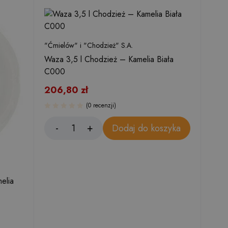
"Ćmielów" i "Chodzież" S.A.
Waza 3,5 l Chodzież – Kamelia Biała
C000
206,80
zł
(0 recenzji)
Dodaj do koszyka
elia