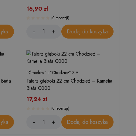
16,90
zł
(0 recenzji)
zyka
Dodaj do koszyka
"Ćmielów" i "Chodzież" S.A.
Biała
Talerz głęboki 22 cm Chodzież – Kamelia
Biała C000
17,24
zł
(0 recenzji)
zyka
Dodaj do koszyka