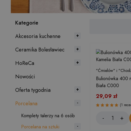
Kategorie
Akcesoria kuchenne
Ceramika Bolesławiec
HoReCa
"Ćmielów" i "Chodz
Nowości
Bulionówka 400 
Biała C000
Oferta tygodnia
29,09
zł
Porcelana
(1 rece
Oceniono
Komplety talerzy na 6 osób
5.00
na 5
Porcelana na sztuki