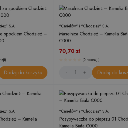
ież" S.A.
"Ćmielów" i "Chodzież" S.A.
 ze spodkiem Chodzież –
Maselnica Chodzież – Kamelia Biał
00
C000
70,70
zł
nzji)
(0 recenzji)
Dodaj do koszyka
Dodaj do kos
ież" S.A.
"Ćmielów" i "Chodzież" S.A.
Chodzież – Kamelia
Posypywaczka do pieprzu 01 Chod
Kamelia Biała C000