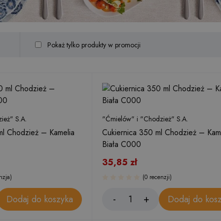
Pokaż tylko produkty w promocji
ież" S.A.
"Ćmielów" i "Chodzież" S.A.
ml Chodzież – Kamelia
Cukiernica 350 ml Chodzież – Kam
Biała C000
35,85
zł
nzja)
(0 recenzji)
Dodaj do koszyka
Dodaj do kos