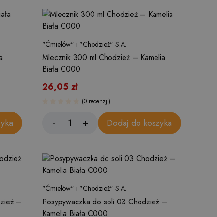
"Ćmielów" i "Chodzież" S.A.
a
Mlecznik 300 ml Chodzież – Kamelia
Biała C000
26,05
zł
(0 recenzji)
zyka
Dodaj do koszyka
"Ćmielów" i "Chodzież" S.A.
zież –
Posypywaczka do soli 03 Chodzież –
Kamelia Biała C000