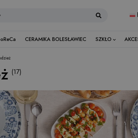
oReCa
CERAMIKA BOLESŁAWIEC
SZKŁO
AKCE
odzież
eż
(17)