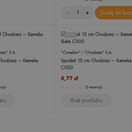
Dodaj do kos
BRAK
ież" S.A.
"Ćmielów" i "Chodzież" S.A.
 Chodzież – Kamelia
Spodek 15 cm Chodzież – Kamelia 
C000
8,77
zł
nzji)
(0 recenzji)
ktu
Brak produktu