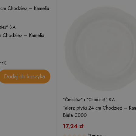
ież" S.A.
cm Chodzież – Kamelia
nzji)
Dodaj do koszyka
"Ćmielów" i "Chodzież" S.A.
Talerz płytki 24 cm Chodzież – Kam
Biała C000
17,24
zł
(0 recenzji)