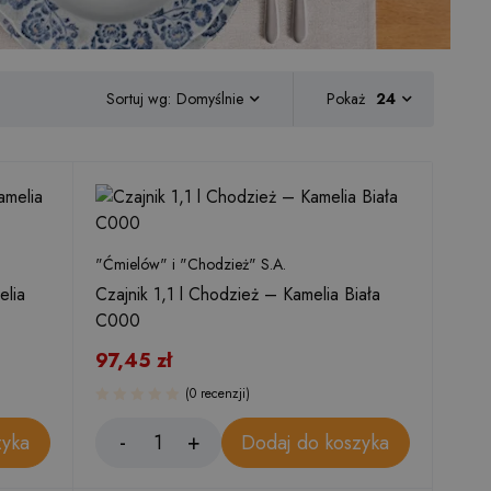
Sortuj wg:
Pokaż
24
Domyślnie
"Ćmielów" i "Chodzież" S.A.
elia
Czajnik 1,1 l Chodzież – Kamelia Biała
C000
97,45
zł
(0 recenzji)
zyka
Dodaj do koszyka