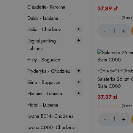
Claudette- Karolina
37,89
zł
Daisy - Lubiana
(0 rece
Dalia - Chodzież
Digital printing -
Lubiana
Flisty - Bogucice
Fryderyka - Chodzież
"Ćmielów" i "Chodz
Salaterka 26 cm 
Gino - Bogucice
Biała C000
Hanami - Lubiana
37,37
zł
Hotel - Lubiana
(0 rece
Iwona B014- Chodzież
Iwona C000- Chodzież