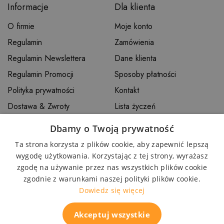
Informacje
Dla klienta
O firmie
Moje konto
Regulamin
Zamówienia
Regulamin Newslettera
Dane klienta
Regulamin Promocji
Sposoby płatności
Polityka prywatności
Kontakt
Dostawa & Zwroty
Lista życzeń
Gwarancja
Dbamy o Twoją prywatność
Ta strona korzysta z plików cookie, aby zapewnić lepszą
Inne
wygodę użytkowania. Korzystając z tej strony, wyrażasz
zgodę na używanie przez nas wszystkich plików cookie
FAQ
Termin realizacji
zgodnie z warunkami naszej polityki plików cookie.
Godziny dostaw
Koszt dostawy
Dowiedz się więcej
Wysyłka zagraniczna
Reklamacje
Akceptuj wszystkie