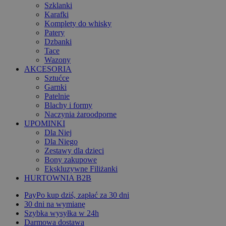
Szklanki
Karafki
Komplety do whisky
Patery
Dzbanki
Tace
Wazony
AKCESORIA
Sztućce
Garnki
Patelnie
Blachy i formy
Naczynia żaroodporne
UPOMINKI
Dla Niej
Dla Niego
Zestawy dla dzieci
Bony zakupowe
Ekskluzywne Filiżanki
HURTOWNIA B2B
PayPo kup dziś, zapłać za 30 dni
30 dni na wymianę
Szybka wysyłka w 24h
Darmowa dostawa