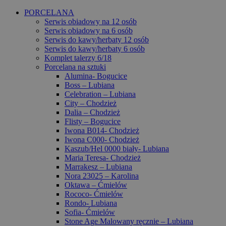
PORCELANA
Serwis obiadowy na 12 osób
Serwis obiadowy na 6 osób
Serwis do kawy/herbaty 12 osób
Serwis do kawy/herbaty 6 osób
Komplet talerzy 6/18
Porcelana na sztuki
Alumina- Bogucice
Boss – Lubiana
Celebration – Lubiana
City – Chodzież
Dalia – Chodzież
Flisty – Bogucice
Iwona B014- Chodzież
Iwona C000- Chodzież
Kaszub/Hel 0000 biały- Lubiana
Maria Teresa- Chodzież
Marrakesz – Lubiana
Nora 23025 – Karolina
Oktawa – Ćmielów
Rococo- Ćmielów
Rondo- Lubiana
Sofia- Ćmielów
Stone Age Malowany ręcznie – Lubiana