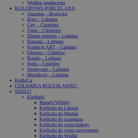
Według producenta
KOLOROWA PORCELANA
Alumina – Bogucice
Boss – Lubiana
City – Chodzież
Dalia – Chodzież
Digital printing – Lubiana
Hanami – Lubiana
Kolekcja ART – Lubiana
Oktawa – Ćmielów
Rondo – Lubiana
Sofia – Ćmielów
Stoneware – Lubiana
Marrakesz – Lubiana
HoReCa
CERAMIKA BOLESŁAWIEC
SZKŁO
Kieliszki
Brandy/Whisky
Kieliszki do Likieru
Kieliszki do Martini
Kieliszki do szampana
Kieliszki do wina białego
Kieliszki do wina czerwonego
Kieliszki do Wódki