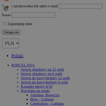
Nazwa użytkownika lub adres e-mail
Hasło
Zapamiętaj mnie
Polski
PORCELANA
Serwis obiadowy na 12 osób
Serwis obiadowy na 6 osób
Serwis do kawy/herbaty 12 osób
Serwis do kawy/herbaty 6 osób
Komplet talerzy 6/18
Porcelana na sztuki
Alumina- Bogucice
Boss – Lubiana
Celebration – Lubiana