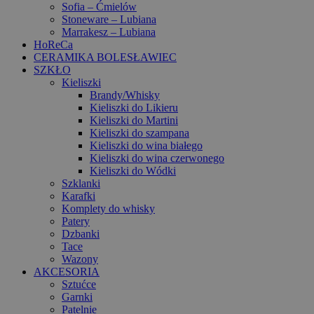
Sofia – Ćmielów
Stoneware – Lubiana
Marrakesz – Lubiana
HoReCa
CERAMIKA BOLESŁAWIEC
SZKŁO
Kieliszki
Brandy/Whisky
Kieliszki do Likieru
Kieliszki do Martini
Kieliszki do szampana
Kieliszki do wina białego
Kieliszki do wina czerwonego
Kieliszki do Wódki
Szklanki
Karafki
Komplety do whisky
Patery
Dzbanki
Tace
Wazony
AKCESORIA
Sztućce
Garnki
Patelnie