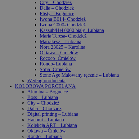
City – Chodzież
Dalia – Chodzież
Flisty – Bogucice
Iwona B014- Chodzież
Iwona C000- Chodzież
Kaszub/Hel 0000 biały- Lubiana
Maria Teresa- Chodzież
Marrakesz – Lubiana
Nora 23025 – Karolina
Oktawa – Ćmielów
Rococo- Ćmielów
Rondo- Lubiana
Sofia- Ćmielów
Stone Age Malowany ręcznie – Lubiana
Według producenta
KOLOROWA PORCELANA
Alumina – Bogucice
Boss – Lubiana
City – Chodzież
Dalia – Chodzież
Digital printing – Lubiana
Hanami – Lubiana
Kolekcja ART – Lubiana
Oktawa – Ćmielów
Rondo – Lubiana