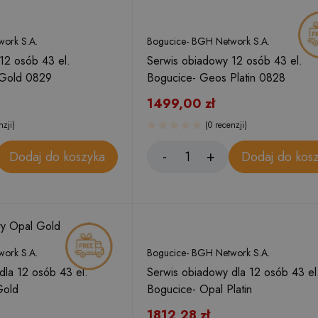
ork S.A.
Bogucice- BGH Network S.A.
12 osób 43 el.
Serwis obiadowy 12 osób 43 el.
 Gold 0829
Bogucice- Geos Platin 0828
1499,00
zł
nzji)
(0 recenzji)
Dodaj do koszyka
Dodaj do kos
ork S.A.
Bogucice- BGH Network S.A.
dla 12 osób 43 el.
Serwis obiadowy dla 12 osób 43 el
Gold
Bogucice- Opal Platin
1812,28
zł