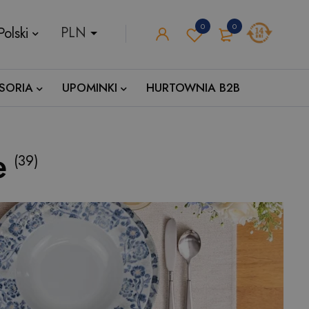
0
0
Polski
SORIA
UPOMINKI
HURTOWNIA B2B
e
(39)