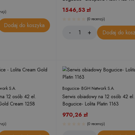
1546,53
zł
nzji)
(0 recenzji)
Dodaj do koszyka
Dodaj do kos
ork S.A.
Bogucice- BGH Network S.A.
na 12 osób 42 el.
Serwis obiadowy na 12 osób 42 el.
 Gold Cream 1258
Bogucice- Lolita Platin 1163
970,26
zł
nzji)
(0 recenzji)