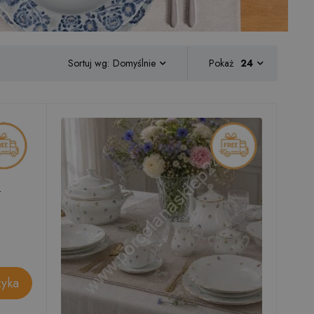
Sortuj wg:
Pokaż
24
Domyślnie
.
zyka