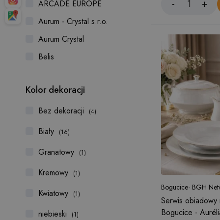
ARCADE EUROPE
Aurum - Crystal s.r.o.
Aurum Crystal
Belis
BERNDORF
Kolor dekoracji
Bogucice- BGH Network
S.A.
Bez dekoracji
(4)
Bohemia
Biały
(16)
Bohemia Jihlava
Granatowy
(1)
Bohemia Poland
Bohemia Prestige
Kremowy
(1)
Bogucice- BGH Netw
Bohemia Treasury
Kwiatowy
(1)
Serwis obiadowy 
Bolesławiec
Bogucice - Aurél
niebieski
(1)