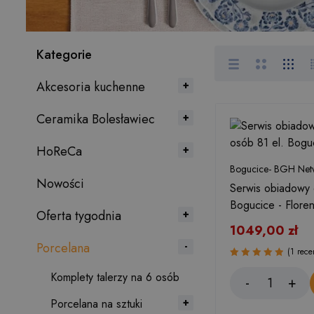
Kategorie
Akcesoria kuchenne
Ceramika Bolesławiec
HoReCa
Bogucice- BGH Netw
Nowości
Serwis obiadowy 
Bogucice - Flore
Oferta tygodnia
1049,00
zł
Porcelana
(1 rece
Oceniono
Komplety talerzy na 6 osób
5.00
na 5
Porcelana na sztuki