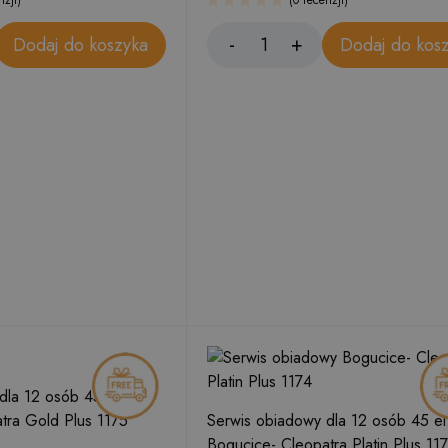
nzji)
(0 recenzji)
Dodaj do koszyka
Dodaj do kos
dla 12 osób 45 el.
tra Gold Plus 1175
Serwis obiadowy dla 12 osób 45 el
Bogucice- Cleopatra Platin Plus 11