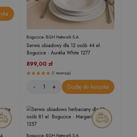
zyka
Bogucice- BGH Network S.A.
Serwis obiadowy dla 12 osób 44 el.
Bogucice - Aurélia White 1277
899,00
zł
(1 recenzja)
Oceniono
Dodaj do koszyka
5.00
na 5
.
74
Bogucice- BGH Network S.A.