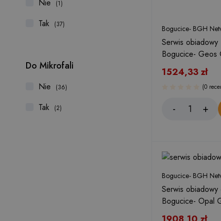
Nie
(1)
Simax
Tak
(37)
Bogucice- BGH Netw
Thermo
Serwis obiadowy 
Trend Glass
Bogucice- Geos
Do Mikrofali
Verti Delle Venezie
1524,33
zł
Waza
Nie
(0 rece
(36)
Tak
(2)
Bogucice- BGH Netw
Serwis obiadowy 
Bogucice- Opal 
1908,10
zł