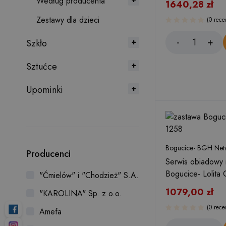
Według producenta
1640,28
zł
Zestawy dla dzieci
(0 rece
Szkło
Sztućce
Upominki
Bogucice- BGH Netw
Producenci
Serwis obiadowy 
Bogucice- Lolita
"Ćmielów" i "Chodzież" S.A.
1079,00
zł
"KAROLINA" Sp. z o.o.
(0 rece
Amefa