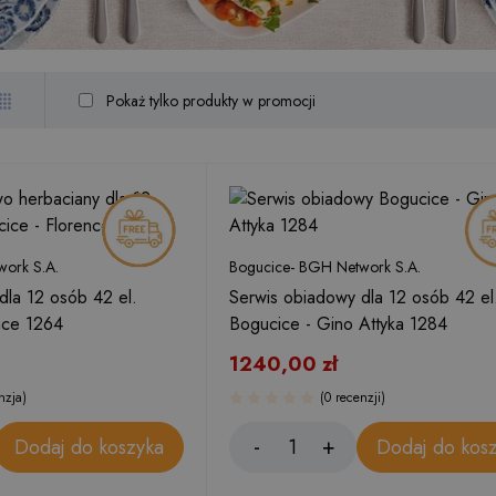
Pokaż tylko produkty w promocji
ork S.A.
Bogucice- BGH Network S.A.
dla 12 osób 42 el.
Serwis obiadowy dla 12 osób 42 el
nce 1264
Bogucice - Gino Attyka 1284
1240,00
zł
nzja)
(0 recenzji)
Dodaj do koszyka
Dodaj do kos