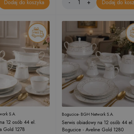
Dodaj do koszyka
Dodaj do kos
ork S.A.
Bogucice- BGH Network S.A.
na 12 osób 44 el.
Serwis obiadowy na 12 osób 44 el.
ia Gold 1278
Bogucice - Aveline Gold 1280