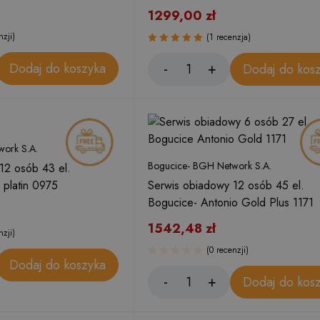
1299,00
zł
nzji)
(1 recenzja)
Oceniono
Dodaj do koszyka
Dodaj do kos
5.00
na 5
ork S.A.
Bogucice- BGH Network S.A.
12 osób 43 el.
 platin 0975
Serwis obiadowy 12 osób 45 el.
Bogucice- Antonio Gold Plus 1171
1542,48
zł
nzji)
(0 recenzji)
Dodaj do koszyka
Dodaj do kos