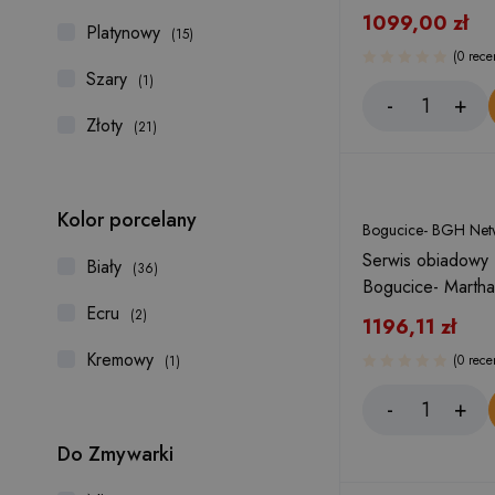
Crystal Bohemia
1099,00
zł
Platynowy
(15)
Crystalex CZ, s.r.o.
(0 rece
Szary
(1)
Crystalite Bohemia
Złoty
(21)
Glasslock
Kamille
Korkmaz
Kolor porcelany
Bogucice- BGH Netw
Lubiana
Serwis obiadowy 
Biały
(36)
Bogucice- Martha
Manufaktura w Bolesławcu
Ecru
(2)
1196,11
zł
Meyerhoff
Kremowy
(0 rece
(1)
Ofenbach
RCR Cristalleria Italiana
Regent Inox
Do Zmywarki
Rona